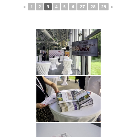
◄
1
2
3
4
5
6
27
28
29
►