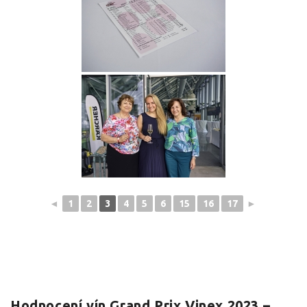
◄
1
2
3
4
5
6
15
16
17
►
Hodnocení vín Grand Prix Vinex 2023 –