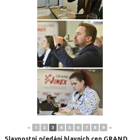
◄
1
2
3
4
5
6
7
8
9
►
Slavnostní předání hlavních cen GRAND