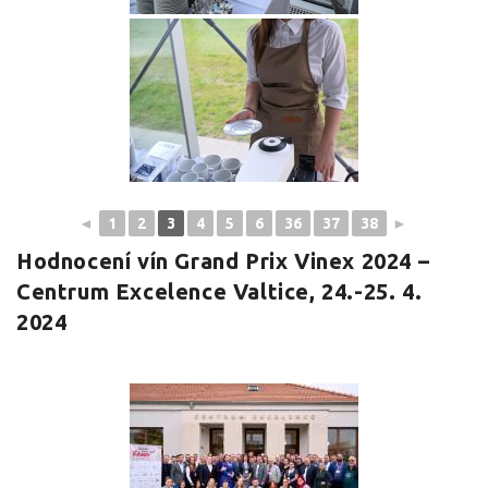
◄
1
2
3
4
5
6
36
37
38
►
Hodnocení vín Grand Prix Vinex 2024 –
Centrum Excelence Valtice, 24.-25. 4.
2024