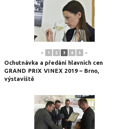
◄
1
2
3
4
5
►
Ochutnávka a předání hlavních cen
GRAND PRIX VINEX 2019 – Brno,
výstaviště