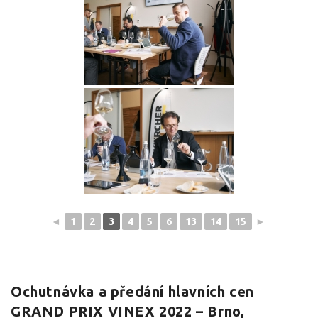
◄
1
2
3
4
5
6
13
14
15
►
Ochutnávka a předání hlavních cen
GRAND PRIX VINEX 2022 – Brno,