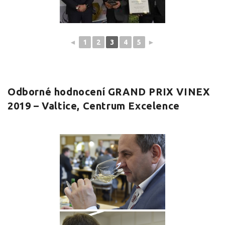
◄
1
2
3
4
5
►
Odborné hodnocení GRAND PRIX VINEX
2019 – Valtice, Centrum Excelence