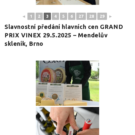
◄
1
2
3
4
5
6
27
28
29
►
Slavnostní předání hlavních cen GRAND
PRIX VINEX 29.5.2025 – Mendelův
skleník, Brno