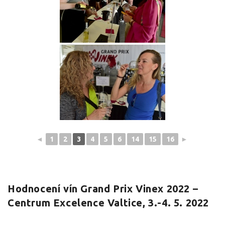
◄
1
2
3
4
5
6
14
15
16
►
Hodnocení vín Grand Prix Vinex 2022 –
Centrum Excelence Valtice, 3.-4. 5. 2022