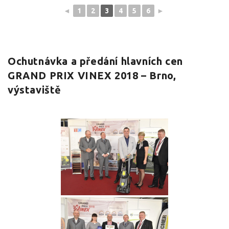
◄
1
2
3
4
5
6
►
Ochutnávka a předání hlavních cen
GRAND PRIX VINEX 2018 – Brno,
výstaviště