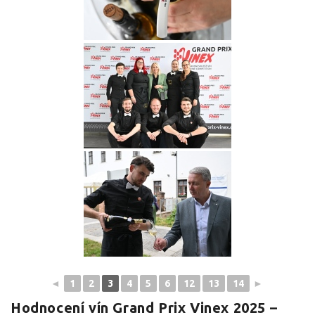
◄
1
2
3
4
5
6
12
13
14
►
Hodnocení vín Grand Prix Vinex 2025 –