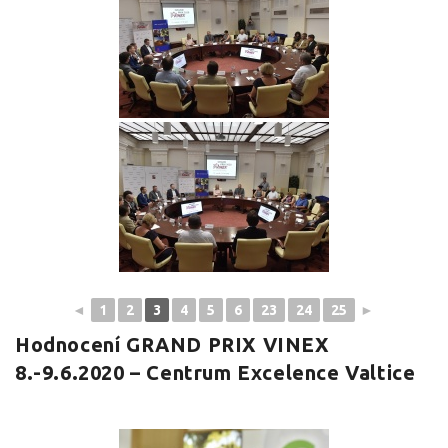
◄
1
2
3
4
5
6
23
24
25
►
Hodnocení GRAND PRIX VINEX
8.-9.6.2020 – Centrum Excelence Valtice