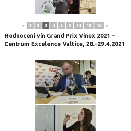
◄
1
2
3
4
5
6
14
15
16
►
Hodnocení vín Grand Prix Vinex 2021 –
Centrum Excelence Valtice, 28.-29.4.2021