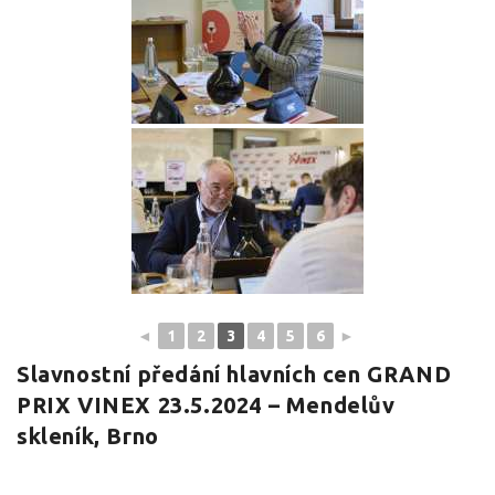
◄
1
2
3
4
5
6
►
Slavnostní předání hlavních cen GRAND
PRIX VINEX 23.5.2024 – Mendelův
skleník, Brno