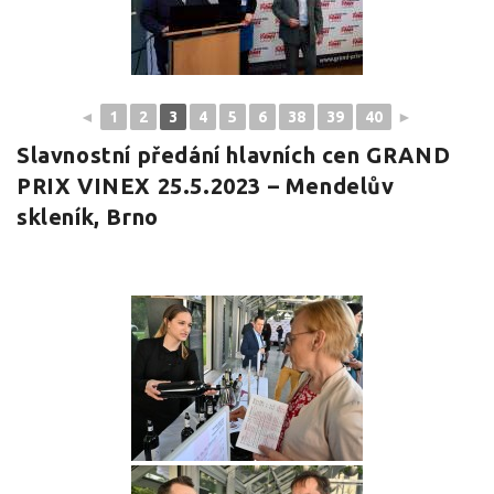
◄
1
2
3
4
5
6
38
39
40
►
Slavnostní předání hlavních cen GRAND
PRIX VINEX 25.5.2023 – Mendelův
skleník, Brno