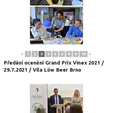
◄
1
2
3
4
5
6
8
9
10
►
Předání ocenění Grand Prix Vinex 2021 /
29.7.2021 / Vila Löw Beer Brno