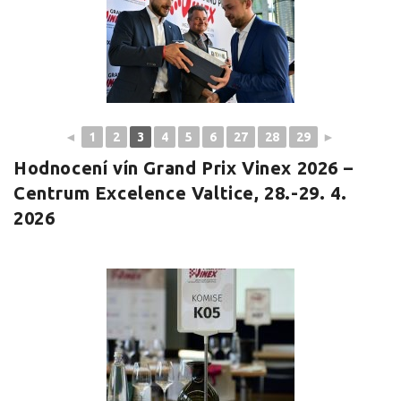
◄
1
2
3
4
5
6
27
28
29
►
Hodnocení vín Grand Prix Vinex 2026 –
Centrum Excelence Valtice, 28.-29. 4.
2026