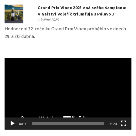
Grand Prix Vinex 2025 zná svého šampiona:
Vinařství Volařík triumfuje s Pálavou
1 května 2025
Hodnocení 32. ročníku Grand Prix Vinex proběhlo ve dnech
29. a 30. dubna.
Video
přehrávač
00:00
06:24