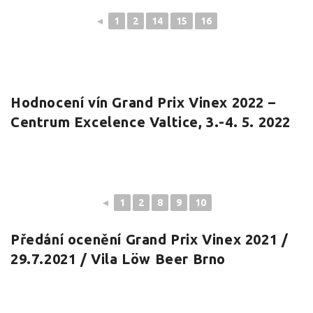
◄
1
2
14
15
16
Hodnocení vín Grand Prix Vinex 2022 –
Centrum Excelence Valtice, 3.-4. 5. 2022
◄
1
2
8
9
10
Předání ocenění Grand Prix Vinex 2021 /
29.7.2021 / Vila Löw Beer Brno