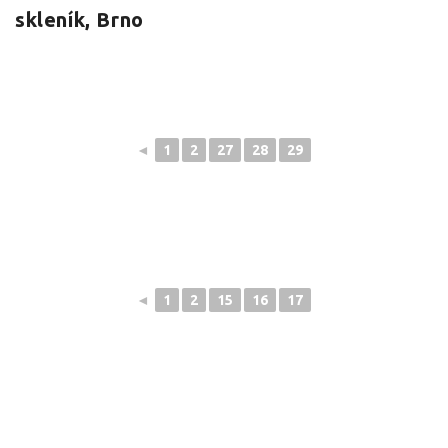
skleník, Brno
◄
1
2
27
28
29
◄
1
2
15
16
17