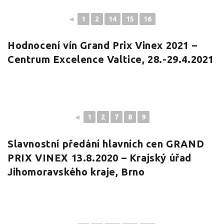
◄
1
2
14
15
16
Hodnocení vín Grand Prix Vinex 2021 –
Centrum Excelence Valtice, 28.-29.4.2021
◄
1
2
7
8
9
Slavnostní předání hlavních cen GRAND
PRIX VINEX 13.8.2020 – Krajský úřad
Jihomoravského kraje, Brno