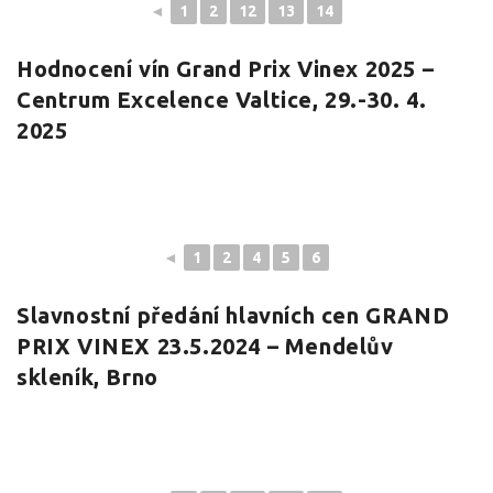
◄
1
2
12
13
14
Hodnocení vín Grand Prix Vinex 2025 –
Centrum Excelence Valtice, 29.-30. 4.
2025
◄
1
2
4
5
6
Slavnostní předání hlavních cen GRAND
PRIX VINEX 23.5.2024 – Mendelův
skleník, Brno