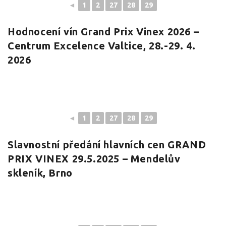
◄
1
2
27
28
29
Hodnocení vín Grand Prix Vinex 2026 –
Centrum Excelence Valtice, 28.-29. 4.
2026
◄
1
2
27
28
29
Slavnostní předání hlavních cen GRAND
PRIX VINEX 29.5.2025 – Mendelův
skleník, Brno