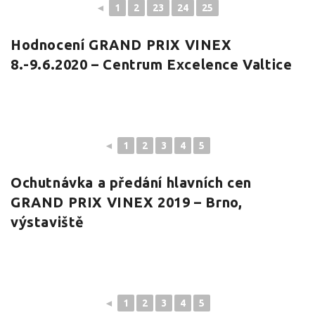
◄
1
2
23
24
25
Hodnocení GRAND PRIX VINEX
8.-9.6.2020 – Centrum Excelence Valtice
◄
1
2
3
4
5
Ochutnávka a předání hlavních cen
GRAND PRIX VINEX 2019 – Brno,
výstaviště
◄
1
2
3
4
5