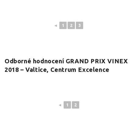
◄
1
2
3
Odborné hodnocení GRAND PRIX VINEX
2018 – Valtice, Centrum Excelence
◄
1
2