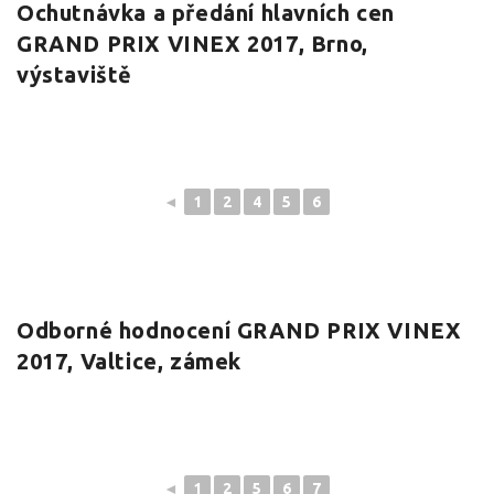
Ochutnávka a předání hlavních cen
GRAND PRIX VINEX 2017, Brno,
výstaviště
◄
1
2
4
5
6
Odborné hodnocení GRAND PRIX VINEX
2017, Valtice, zámek
◄
1
2
5
6
7