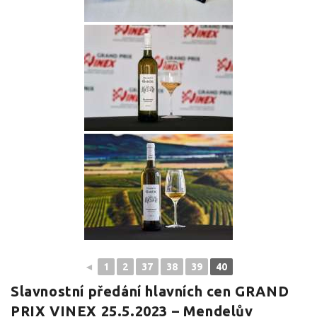
◄
1
2
37
38
39
40
Slavnostní předání hlavních cen GRAND
PRIX VINEX 25.5.2023 – Mendelův